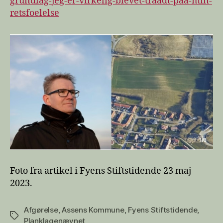
grundlag-jeg-er-virkelig-blevet-traadt-paa-min-
blevet
retsfoelelse
trådt
på
min
retsfølelse
Foto fra artikel i Fyens Stiftstidende 23 maj
2023.
Afgørelse
,
Assens Kommune
,
Fyens Stiftstidende
,
Tags
Planklagenævnet