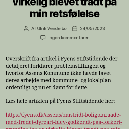
virkelig blevet trådt på
min retsfølelse
Af
Ulrik Vendelbo
24/05/2023
Indlægsforfatter
Indlægsdato
til
Ingen kommentarer
Omstridt
boligområde
med
Overskrift fra artikel i Fyens Stiftstidende der
fredet
detaljeret forklarer problemstillingen og
dyreart
hvorfor Assens Kommune ikke havde lavet
blev
deres arbejde med kommune- og lokalplan
godkendt
ordentligt og nu er dømt for dette.
på
forkert
grundlag:
Læs hele artiklen på Fyens Stiftstidende her:
–
Jeg
https://fyens.dk/assens/omstridt-boligomraade-
er
med-fredet-dyreart-blev-godkendt-paa-forkert-
virkelig