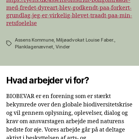
https://fyens.dk/assens/omstridt-boligomraade-
med-fredet-dyreart-blev-godkendt-paa-forkert-
grundlag-jeg-er-virkelig-blevet-traadt-paa-min-
retsfoelelse
Assens Kommune
,
Miljøadvokat Louise Faber.
,
Tags
Planklagenævnet
,
Vinder
Hvad arbejder vi for?
BIOBEVAR er en forening som er stærkt
bekymrede over den globale biodiversitetskrise
og vil gennem oplysning, oplevelser, dialog og
krav om ansvarstagen arbejde med naturens
bedste for øje. Vores arbejde går på at deltage
aktivt i beskyttelsen af arts- og