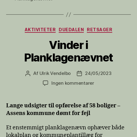
Kategorier
AKTIVITETER
DUEDALEN
RETSAGER
Vinder i
Planklagenævnet
Af
Ulrik Vendelbo
24/05/2023
Indlægsforfatter
Indlægsdato
til
Ingen kommentarer
Vinder
i
Planklagenævnet
Lange udsigter til opførelse af 58 boliger –
Assens kommune dømt for fejl
Et enstemmigt planklagenævn ophæver både
lokalplan og kommuneplantillæg for