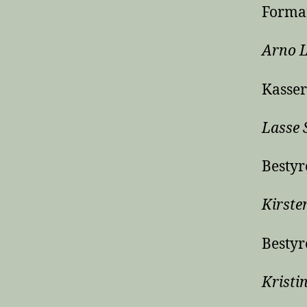
Forma
Arno L
Kasser
Lasse
Besty
Kirste
Besty
Kristi