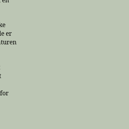
d en
kke
de er
aturen
t
t
 for