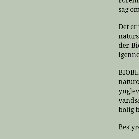
Foreni
sag om
Det er 
naturs
der. B
igenne
BIOBEV
naturo
ynglev
vandsal
bolig 
Bestyr