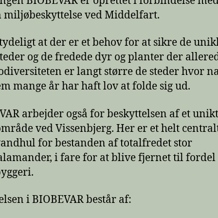
ngen BIOBEVAR er oprettet i forbindelse me
 miljøbeskyttelse ved Middelfart.
tydeligt at der er et behov for at sikre de uni
teder og de fredede dyr og planter der allere
iodiversiteten er langt større de steder hvor n
m mange år har haft lov at folde sig ud.
AR arbejder også for beskyttelsen af et unik
mråde ved Vissenbjerg. Her er et helt central
andhul for bestanden af totalfredet stor
amander, i fare for at blive fjernet til fordel
byggeri.
elsen i BIOBEVAR består af: