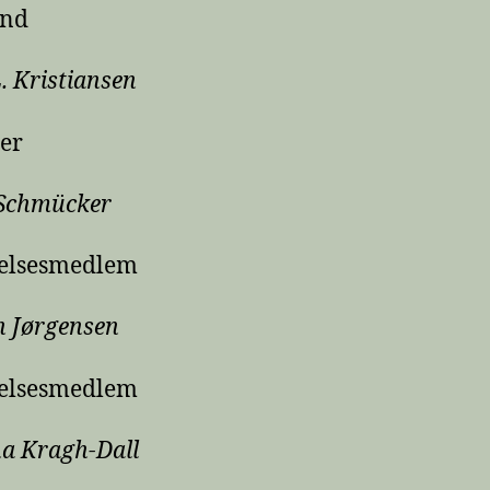
nd
. Kristiansen
er
 Schmücker
relsesmedlem
n Jørgensen
relsesmedlem
na Kragh-Dall