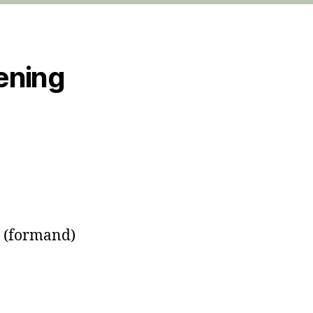
rening
n (formand)