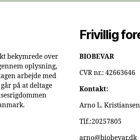
Frivillig fo
rkt bekymrede over
BIOBEVAR
l gennem oplysning,
CVR nr.: 42663646
stagen arbejde med
 går på at deltage
Kontakt:
evelsesrigdommen
Danmark.
Arno L. Kristianse
Tlf.:20257805
arno@biobevar.dk