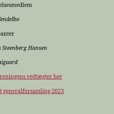
relsesmedlem
Vendelbo
eanter
 Steenberg Hansen
aigaard
reningens vedtægter her
t generalforsamling 2023