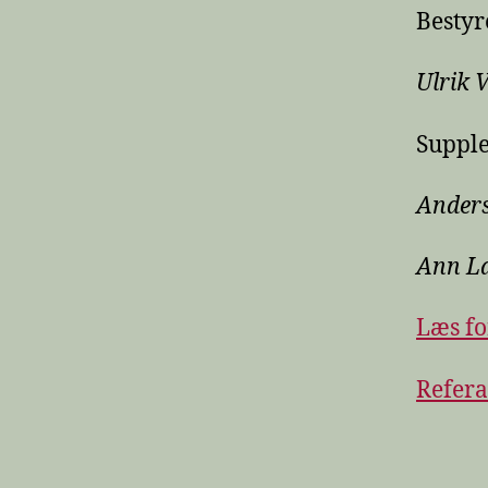
Besty
Ulrik 
Suppl
Anders
Ann L
Læs fo
Refera